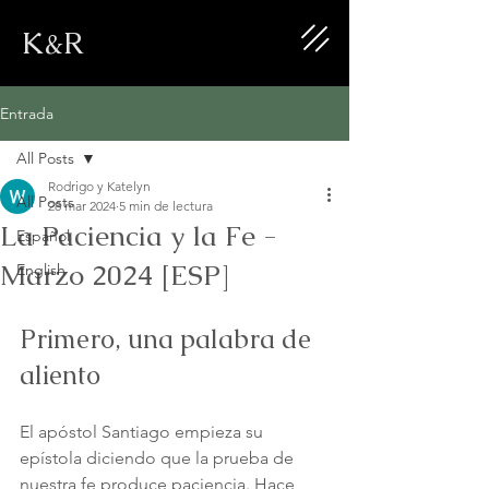
K&R
Entrada
All Posts
Rodrigo y Katelyn
All Posts
28 mar 2024
5 min de lectura
La Paciencia y la Fe -
Español
Marzo 2024 [ESP]
English
Primero, una palabra de 
aliento
El apóstol Santiago empieza su 
epístola diciendo que la prueba de 
nuestra fe produce paciencia. Hace 