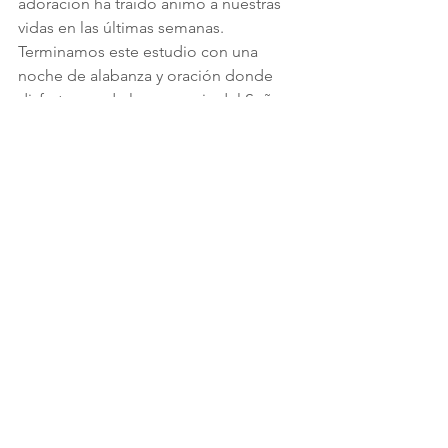
adoración ha traído animo a nuestras 
vidas en las últimas semanas. 
Terminamos este estudio con una 
noche de alabanza y oración donde 
disfrutamos de la presencia del Señor 
con nosotros.
Estamos preparando un entrenamiento 
de Harvesters para el grupo de 
pastores con el que estamos 
trabajando en la segunda semana de 
Abril. Debido a los retrasos con la visa, 
lo haremos de forma online, en lugar 
de hacerlo presencial. Este será un 
entrenamiento de 9 horas con un 
enfoque en el discipulado y en hacer 
discípulos. Aunque nos hubiera 
gustado más hacerlo en persona, 
sabemos las herramientas de la 